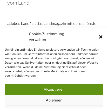
vom Land
„Liebes Land” ist das Landmagazin mit den schönsten
Ideen rund um Garten, Natur und das genussvolle
Cookie-Zustimmung
ländliche Leben: Deko, Garten, Landwerkstatt, Kreativ,
verwalten
Kochen, Tipps und vieles mehr.
Um dir ein optimales Erlebnis zu bieten, verwenden wir Technologien
wie Cookies, um Geräteinformationen zu speichern und/oder darauf
zuzugreifen. Wenn du diesen Technologien zustimmst, können wir
Daten wie das Surfverhalten oder eindeutige IDs auf dieser Website
Suchen
verarbeiten. Wenn du deine Zustimmung nicht erteilst oder
zurückziehst, können bestimmte Merkmale und Funktionen
Suchen
beeinträchtigt werden.
Akzeptieren
Facebook
Instagram
E-
Cookie-
Ablehnen
Mail
Richtlinie